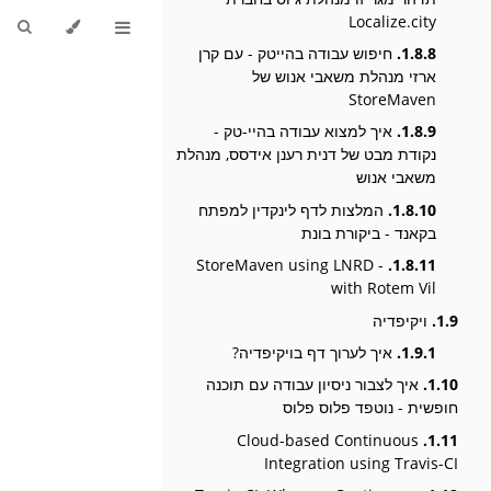
Localize.city
1.8.8.
חיפוש עבודה בהייטק - עם קרן
ארזי מנהלת משאבי אנוש של
StoreMaven
1.8.9.
איך למצוא עבודה בהיי-טק -
נקודת מבט של דנית רענן אידסס, מנהלת
משאבי אנוש
1.8.10.
המלצות לדף לינקדין למפתח
בקאנד - ביקורת בונת
StoreMaven using LNRD -
1.8.11.
with Rotem Vil
1.9.
ויקיפדיה
1.9.1.
איך לערוך דף בויקיפדיה?
1.10.
איך לצבור ניסיון עבודה עם תוכנה
חופשית - נוטפד פלוס פלוס
Cloud-based Continuous
1.11.
Integration using Travis-CI