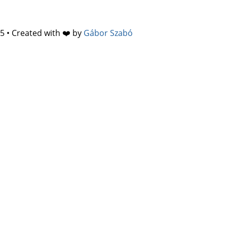
5 • Created with ❤️ by
Gábor Szabó