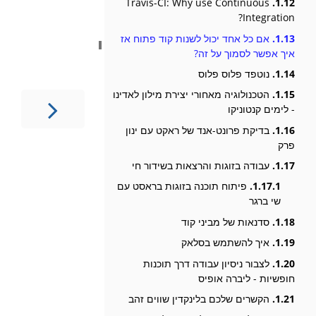
Travis-CI: Why use Continuous
1.12.
Integration?
1.13.
אם כל אחד יכול לשנות קוד פתוח אז
איך אפשר לסמוך על זה?
1.14.
נוטפד פלוס פלוס
1.15.
הטכנולוגיה מאחורי יצירת מילון לאדינו
- לימים קנטוניקו
1.16.
בדיקת פרונט-אנד של ראקט עם ינון
פרק
1.17.
עבודה בזוגות והרצאות בשידור חי
1.17.1.
פיתוח תוכנה בזוגות בראסט עם
שי ברגר
1.18.
סדנאות של מביני קוד
1.19.
איך להשתמש בסלאק
1.20.
לצבור ניסיון עבודה דרך תוכנות
חופשיות - ליברה אופיס
1.21.
הקשרים שלכם בלינקדין שווים זהב