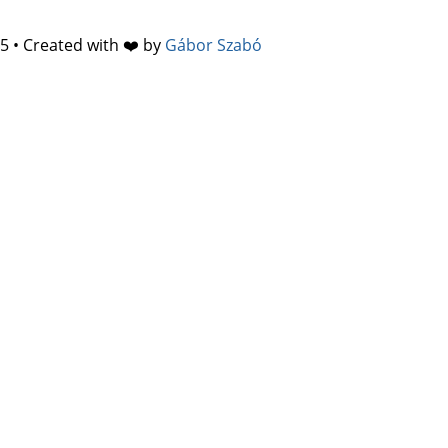
5 • Created with ❤️ by
Gábor Szabó